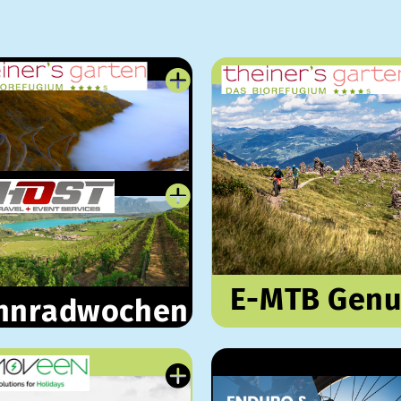
E-MTB Genu
nnradwochen