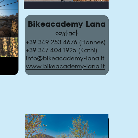
Bikeacademy Lana
contact
+39 349 253 4676 (Hannes)
+39 347 404 1925 (Kathi)
info@bikeacademy-lana.it
a
www.bikeacademy-lana.it