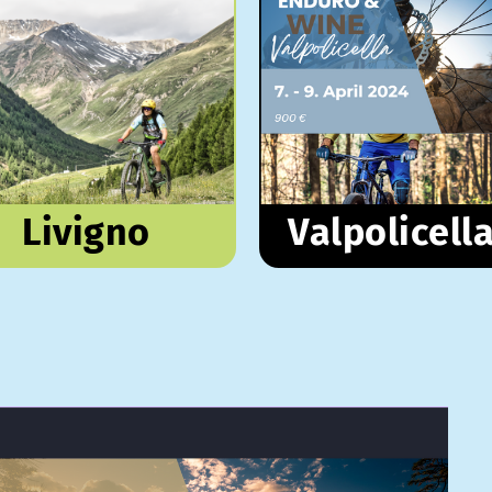
Livigno
Valpolicell