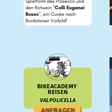
Spielform des Prosecco und ​
den Rotwein "
Colli Euganei ​
Rosso
", ein Cuvée nach ​
Bordolaiser Vorbild!
BIKEACADEMY ​
REISEN
VALPOLICELLA
ANFRAGEN