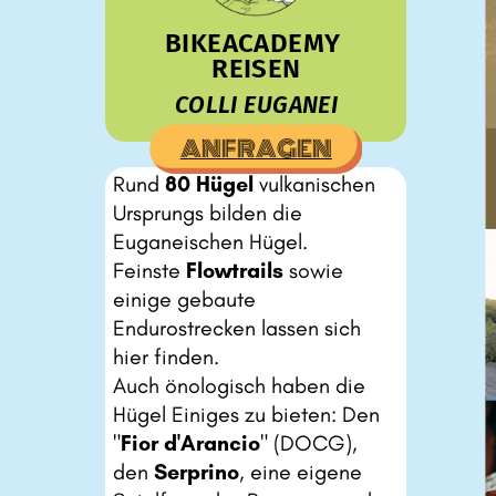
BIKEACADEMY ​
REISEN
COLLI EUGANEI
ANFRAGEN
Rund
80 Hügel
vulkanischen ​
Ursprungs bilden die ​
Euganeischen Hügel.
Feinste
Flowtrails
sowie ​
einige gebaute ​
Endurostrecken lassen sich ​
hier finden.
Auch önologisch haben die ​
Hügel Einiges zu bieten: Den ​
"
Fior d'Arancio
" (DOCG), ​
den
Serprino
, eine eigene ​